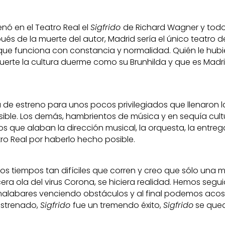
renó en el Teatro Real el
Sigfrido
de Richard Wagner y todo 
ués de la muerte del autor, Madrid sería el único teatro 
 que funciona con constancia y normalidad. Quién le hub
erte la cultura duerme como su Brunhilda y que es Madri
de estreno para unos pocos privilegiados que llenaron 
sible. Los demás, hambrientos de música y en sequía cu
cos que alaban la dirección musical, la orquesta, la entreg
tro Real por haberlo hecho posible.
os tiempos tan difíciles que corren y creo que sólo una m
rcera ola del virus Corona, se hiciera realidad. Hemos segu
 malabares venciendo obstáculos y al final podemos aco
estrenado,
Sigfrido
fue un tremendo éxito,
Sigfrido
se qued