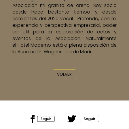
Asociación mi granito de arena. Soy socio
desde hace bastante tiempo y desde
comienzos del 2020 vocal. Pretendo, con mi
experiencia y perspectiva empresarial, poder
ser útil para la celabración de actos y
eventos de la Asociación. Naturalmente
el
Hotel Moderno
está a plena disposición de
la Asociación Wagneriana de Madrid.
VOLVER
Seguir
Seguir