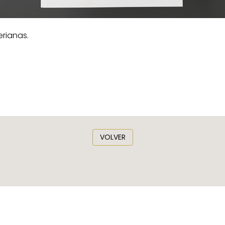
rianas.
VOLVER